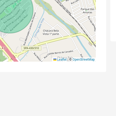
Leaflet
|
©
OpenStreetMap