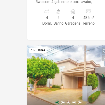
5wc com 4 gabinete e box, lavabo,
portão eletrônico e portaria 24hs, sala
para 2 ambientes, cozinha planejada,
4
5
4
485m²
área de serviço, despensa, lazer com
Dorm.
Banho
Garagens
Terreno
churrasqueira, home, escritório. Ótimo
sobrado com fino acabamento em
porcelanato, ótima localização.
Cód.
25684