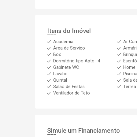
Itens do Imóvel
Academia
Ar Con
Área de Serviço
Armár
Box
Brinqu
Dormitório tipo Apto : 4
Escritó
Gabinete WC
Home 
Lavabo
Piscin
Quintal
Sala d
Salão de Festas
Térrea
Ventilador de Teto
Simule um Financiamento