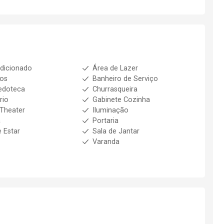
dicionado
Área de Lazer
ios
Banheiro de Serviço
edoteca
Churrasqueira
rio
Gabinete Cozinha
Theater
Iluminação
a
Portaria
e Estar
Sala de Jantar
Varanda