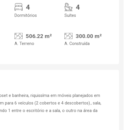
4
4
Dormitórios
Suítes
506.22 m²
300.00 m²
A. Terreno
A. Construída
loset e banheira, riquissíma em móveis planejados em
m para 6 veículos (2 cobertos e 4 descobertos)., sala,
ndo 1 entre o escritório e a sala, o outro na área da