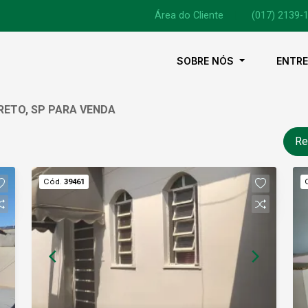
Área do Cliente
|
(017) 2139-
SOBRE NÓS
ENTR
PRETO, SP PARA VENDA
Re
Cód.
39461