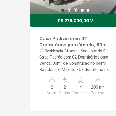
R$ 275.000,00 V
Casa Padrão com 02
Dormitórios para Venda, 80m²
de Construção no bairro
Residencial Mirante - São José do Rio
Residencial Mirante
Preto/SP
Casa Padrão com 02 Dormitórios para
Venda, 80m² de Construção no bairro
Residencial Mirante - 02 dormitórios -
Sala de estar - Cozinha funcional - 02
banheiros - Área de serviço - Quintal
2
2
4
200 m²
amplo - 04 vagas de garagens
Dorm.
Banho
Garagens
Terreno
Diferenciais: - Imóvel em perfeito
estado de conservação - Recém-
pintado, pronto para morar - Quintal
espaçoso com possibilidade de