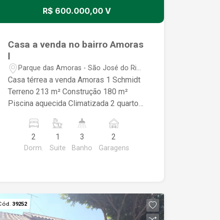
R$ 600.000,00 V
Casa a venda no bairro Amoras
l
Parque das Amoras - São José do Rio
Preto/SP
Casa térrea a venda Amoras 1 Schmidt
Terreno 213 m² Construção 180 m²
Piscina aquecida Climatizada 2 quartos
1 suite Área gourmet Boiler
2
1
3
2
Dorm.
Suite
Banho
Garagens
Cód.
39252