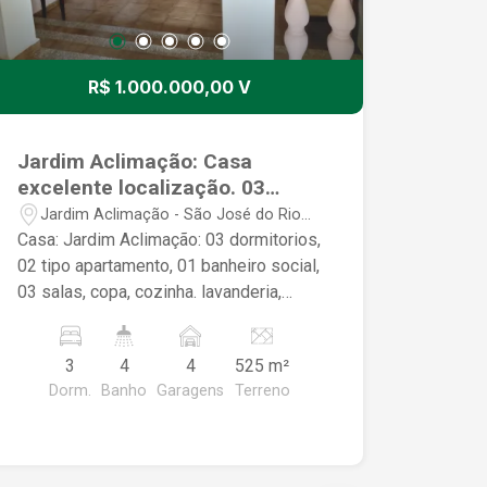
R$ 1.000.000,00 V
Jardim Aclimação: Casa
excelente localização. 03
dormitorios, 04 banheiros, 04
Jardim Aclimação - São José do Rio
vagas de garagem com edicula
Preto/SP
Casa: Jardim Aclimação: 03 dormitorios,
e área com churrasqueira.
02 tipo apartamento, 01 banheiro social,
03 salas, copa, cozinha. lavanderia,
edicula 01 comodo e 01 banheiro,
quiosque com churrasqueira, aceita
3
4
4
525 m²
apartamento ou casa Bairro Boa Vista
Dorm.
Banho
Garagens
Terreno
menor valor.