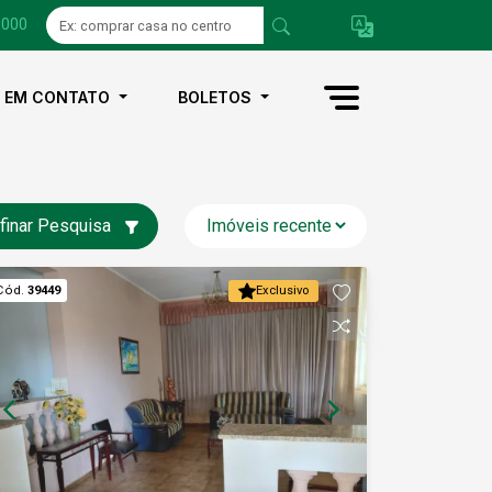
1000
E EM CONTATO
BOLETOS
finar Pesquisa
Cód.
39449
Exclusivo