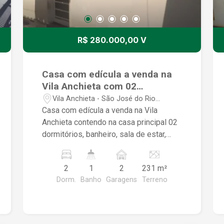
R$ 280.000,00 V
Casa com edícula a venda na
Vila Anchieta com 02
dormitórios, sala, cozinha e
Vila Anchieta - São José do Rio
quintal amplo
Preto/SP
Casa com edícula a venda na Vila
Anchieta contendo na casa principal 02
dormitórios, banheiro, sala de estar,
copa, cozinha, despensa, área de
serviço e quintal amplo e na edícula
2
1
2
231 m²
possui 01 dormitório, sala, banheiro e
Dorm.
Banho
Garagens
Terreno
cozinha; entrada da casa principal e
edícula são separadas.