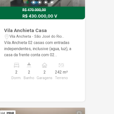
R$ 470.000,00
R$ 430.000,00 V
Vila Anchieta Casa
Vila Anchieta - São José do Rio
Preto/SP
Vila Anchieta 02 casas com entradas
independentes, inclusive (agua, luz), a
casa da frente conta com 02
dormitórios, sendo 01 tipo apartamento
com armario embutido, sala, cozinha
2
2
2
242 m²
planejada, em lage, 02 banheiros, 02
Dorm.
Banho
Garagens
Terreno
vagas de garagem. A casa dos fundos,
com sala, copa, cozinha, 01 banheiro,
Forro de madeira, 01 vaga de garagem.
Cód.
39343