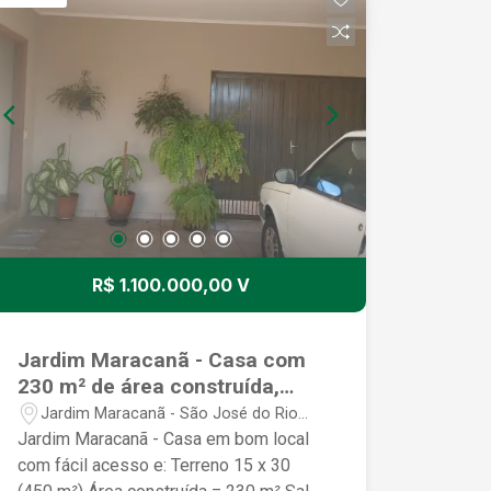
R$ 1.100.000,00 V
Jardim Maracanã - Casa com
230 m² de área construída,
local pode ser residencial e
Jardim Maracanã - São José do Rio
comercial
Preto/SP
Jardim Maracanã - Casa em bom local
com fácil acesso e: Terreno 15 x 30