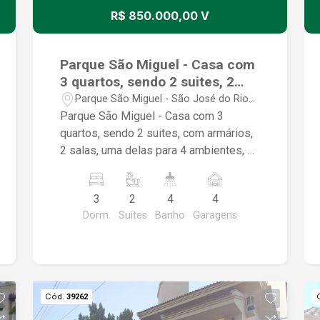
R$ 850.000,00 V
Parque São Miguel - Casa com
3 quartos, sendo 2 suites, 2
salas, uma delas para 4
Parque São Miguel - São José do Rio
ambientes
Preto/SP
Parque São Miguel - Casa com 3
quartos, sendo 2 suites, com armários,
2 salas, uma delas para 4 ambientes, a
outra de TV, cozinha com ala gourmet
com churrasqueira, fogão Cook Top, 1
3
2
4
4
Escritório, 4 wcs no total, sendo 3 com
Dorm.
Suítes
Banho
Garagens
box, boa lavanderia, aquecimento solar
com energia fotovoltaica, quintal no
fundos, forro em laje e cobertura com
telhas tipo tégula, estuda propostas
para venda vista
Cód.
39262