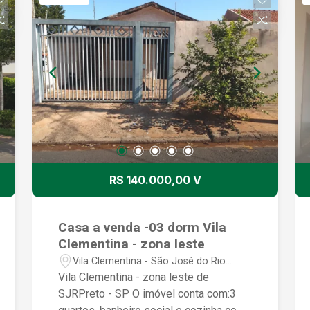
Coberta e funcional.Quintal: Excelente
espaço externo privativo.Garagem:
Vagas para até 03 carros. Diferenciais e
LocalizaçãoCasa de Esquina: Garante
maior privacidade e
ventilação.Metragem: 254 m² de terreno
| 198,14 m² de área construída.Bairro:
Localizada no Eldorado Parte 2, região
residencial tranquila de São José do
Rio Preto, com fácil acesso a
comércios, escolas e serviços locais.
R$ 140.000,00 V
Agende sua Visita!
Casa a venda -03 dorm Vila
Clementina - zona leste
Vila Clementina - São José do Rio
Preto/SP
Vila Clementina - zona leste de
SJRPreto - SP O imóvel conta com:3