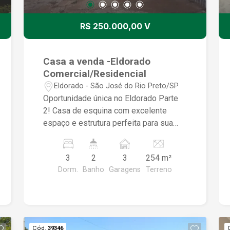
José do Rio Preto, proporcionando
mais comodidade e mobilidade no dia a
R$ 250.000,00 V
dia. Entre em contato para mais
informações e agende sua visita. Venha
conhecer esta excelente casa
Casa a venda -Eldorado
Comercial/Residencial
Eldorado - São José do Rio Preto/SP
Oportunidade única no Eldorado Parte
2! Casa de esquina com excelente
espaço e estrutura perfeita para sua
família ou seu comercio. casa com 254
m² de terreno e 198,14 m² de área
3
2
3
254 m²
construída. Detalhes do
Dorm.
Banho
Garagens
Terreno
ImóvelDormitórios: 03 quartos
espaçosos.Banheiros: 02 banheiros
completos.Salas: 02 ambientes de sala
(estar e jantar).Cozinha: Ampla e com
ótima disposição.Área de serviço:
Cód.
39346