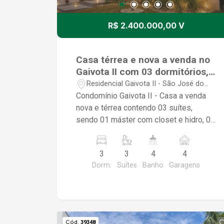
R$ 2.400.000,00 V
Casa térrea e nova a venda no
Gaivota II com 03 dormitórios,
sendo 02 suítes e 01 suíte
Residencial Gaivota II - São José do
máster com hidro, cozinha
Rio Preto/SP
Condomínio Gaivota II - Casa a venda
gourmet com ilha e piscina
nova e térrea contendo 03 suítes,
com cascata
sendo 01 máster com closet e hidro, 04
banheiros, home, marcenaria completa,
escritório, lavabo, sala para 02
3
3
4
4
ambientes, cozinha gourmet com ilha e
Dorm.
Suítes
Banho
Garagens
com churrasqueira, despensa, área de
serviço, piscina com cascata,
iluminação e irrigação automatizada;
fino acabamento e excelente
localização. Condomínio completo com
Cód.
39348