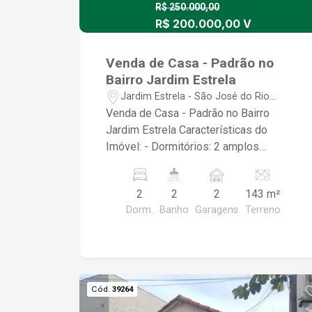
R$ 250.000,00
R$ 200.000,00 V
Venda de Casa - Padrão no
Bairro Jardim Estrela
Jardim Estrela - São José do Rio
Preto/SP
Venda de Casa - Padrão no Bairro
Jardim Estrela Características do
Imóvel: - Dormitórios: 2 amplos
dormitórios - Garagens: 2 vagas de
garagem - Área Construída: 115,00 m²,
2
2
2
143 m²
oferecendo um espaço bem distribuído
Dorm.
Banho
Garagens
Terreno
e funcional. - Área do Terreno: 143,00
m², proporcionando um quintal com
espaço para lazer, jardinagem ou
ampliação. Destaques: - Localização
privilegiada no Jardim Estrela, um bairro
Cód.
39264
tranquilo e familiar, com fácil acesso a