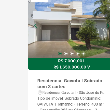
área de lazer, salão de festas,
churrasqueira, piscina e portaria 24
horas.
R$ 7.000,00 L
R$ 1.650.000,00 V
Residencial Gaivota I Sobrado
com 3 suites
Residencial Gaivota I - São José do Rio
Preto/SP
Tipo de imóvel: Sobrado Condomínio:
GAIVOTA 1 Tamanho: - Terreno: 400 m²