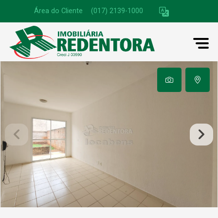
Área do Cliente
|
(017) 2139-1000