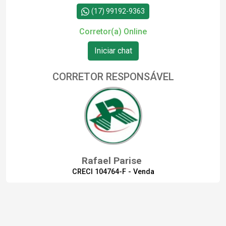
(17) 99192-9363
Corretor(a) Online
Iniciar chat
CORRETOR RESPONSÁVEL
Rafael Parise
CRECI 104764-F - Venda
(17) 99129-4737