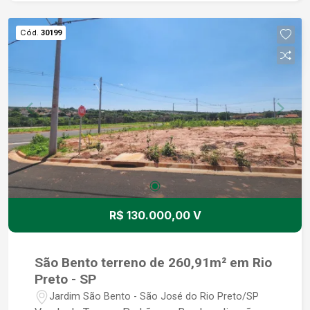
supermercados, farmácias e com fácil acesso às
principais vias da cidade. Não perca essa
Cód.
30199
oportunidade única de adquirir um terreno em
uma das melhores localizações de São José do
Rio Preto. Entre em contato conosco e agende
uma visita para conhecer esse incrível terreno.
Estamos à disposição para tirar todas as suas
dúvidas e auxiliar no processo de aquisição.
R$ 130.000,00 V
São Bento terreno de 260,91m² em Rio
Preto - SP
Jardim São Bento - São José do Rio Preto/SP