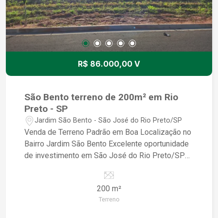
R$ 86.000,00 V
São Bento terreno de 200m² em Rio
Preto - SP
Jardim São Bento - São José do Rio Preto/SP
Venda de Terreno Padrão em Boa Localização no
Bairro Jardim São Bento Excelente oportunidade
de investimento em São José do Rio Preto/SP
Área do terreno: 200m² Localização privilegiada
no bairro Jardim São Bento Terreno padrão,
200 m²
pronto para construir a casa dos seus sonhos
Terreno
Ideal para quem busca tranquilidade e qualidade
de vida O terreno está localizado em uma região