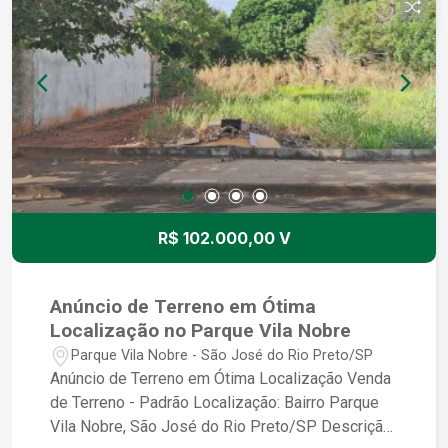
parcelamento direto com o proprietário -
Excelente oportunidade para investimento ou
moradia #Terreno #Venda #Empreendimento
#SãoJosédoRioPreto #ParqueVilaNobre
#Imóveis #Investimento #Construção
#QualidadedeVida
R$ 102.000,00 V
Anúncio de Terreno em Ótima
Localização no Parque Vila Nobre
Parque Vila Nobre - São José do Rio Preto/SP
Anúncio de Terreno em Ótima Localização Venda
de Terreno - Padrão Localização: Bairro Parque
Vila Nobre, São José do Rio Preto/SP Descrição