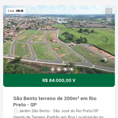
farmácias e com fácil acesso às principais vias
da cidade. Não perca essa oportunidade única de
Cód.
28545
adquirir um terreno em uma das melhores
localizações de São José do Rio Preto. Entre em
contato conosco e agende uma visita para
conhecer esse incrível terreno. Estamos à
disposição para tirar todas as suas dúvidas e
auxiliar no processo de aquisição.
R$ 84.000,00 V
São Bento terreno de 200m² em Rio
Preto - SP
Jardim São Bento - São José do Rio Preto/SP
Venda de Terreno Padrão em Boa Localização no