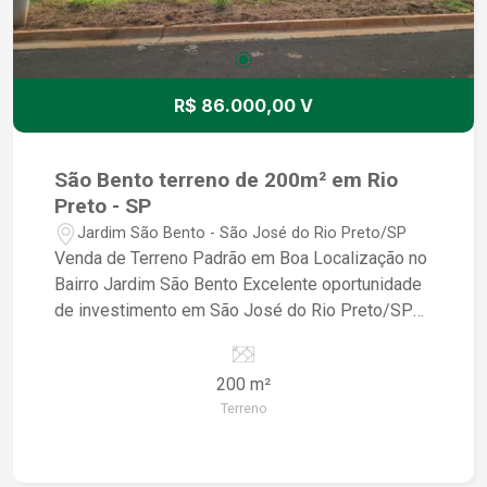
R$ 86.000,00 V
São Bento terreno de 200m² em Rio
Preto - SP
Jardim São Bento - São José do Rio Preto/SP
Venda de Terreno Padrão em Boa Localização no
Bairro Jardim São Bento Excelente oportunidade
de investimento em São José do Rio Preto/SP
Área do terreno: 200m² Localização privilegiada
no bairro Jardim São Bento Terreno padrão,
200 m²
pronto para construir a casa dos seus sonhos
Terreno
Ideal para quem busca tranquilidade e qualidade
de vida O terreno está localizado em uma região
valorizada, próxima a escolas, supermercados,