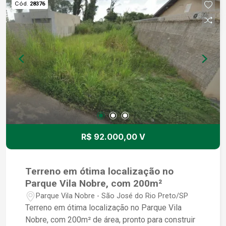
Cód.
28376
adquirir um terreno em uma das melhores
localizações de São José do Rio Preto. Entre em
contato conosco e agende uma visita para
conhecer esse incrível terreno. Estamos à
disposição para tirar todas as suas dúvidas e
auxiliar no processo de aquisição.
R$ 92.000,00 V
Terreno em ótima localização no
Parque Vila Nobre, com 200m²
Parque Vila Nobre - São José do Rio Preto/SP
Terreno em ótima localização no Parque Vila
Nobre, com 200m² de área, pronto para construir