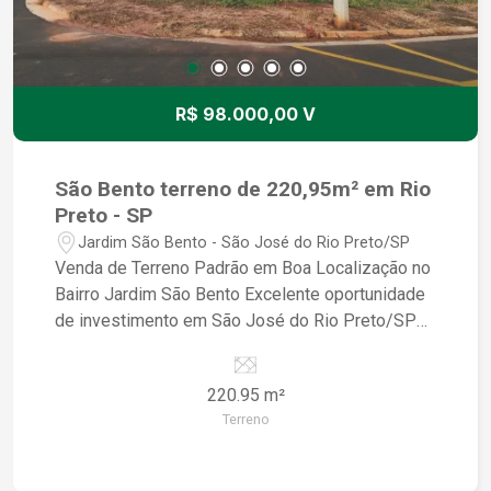
R$ 98.000,00 V
São Bento terreno de 220,95m² em Rio
Preto - SP
Jardim São Bento - São José do Rio Preto/SP
Venda de Terreno Padrão em Boa Localização no
Bairro Jardim São Bento Excelente oportunidade
de investimento em São José do Rio Preto/SP
Área do terreno: 220,95m² Localização
privilegiada no bairro Jardim São Bento Terreno
220.95 m²
padrão, pronto para construir a casa dos seus
Terreno
sonhos Ideal para quem busca tranquilidade e
qualidade de vida O terreno está localizado em
uma região valorizada, próxima a escolas,