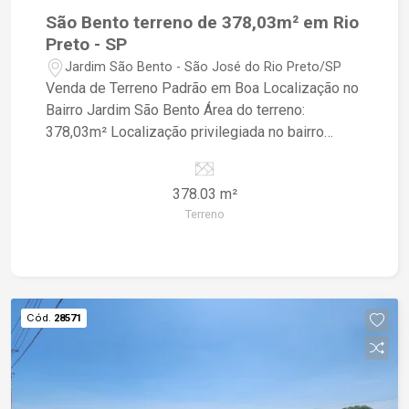
São Bento terreno de 378,03m² em Rio
Preto - SP
Jardim São Bento - São José do Rio Preto/SP
Venda de Terreno Padrão em Boa Localização no
Bairro Jardim São Bento Área do terreno:
378,03m² Localização privilegiada no bairro
Jardim São Bento Terreno padrão, pronto para
construir a casa dos seus sonhos Ideal para
378.03 m²
quem busca tranquilidade e qualidade de vida O
Terreno
terreno está localizado em uma região valorizada,
próxima a escolas, supermercados, farmácias e
com fácil acesso às principais vias da cidade.
Cód.
28571