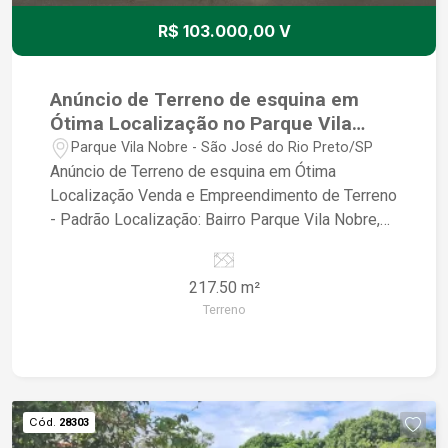
R$ 103.000,00 V
Anúncio de Terreno de esquina em
Ótima Localização no Parque Vila
Nobre
Parque Vila Nobre - São José do Rio Preto/SP
Anúncio de Terreno de esquina em Ótima
Localização Venda e Empreendimento de Terreno
- Padrão Localização: Bairro Parque Vila Nobre,
São José do Rio Preto/SP Descrição do Terreno:
- Terreno em ótima localização, pronto para
217.50 m²
construir a casa dos seus sonhos - Localizado
Terreno
em um bairro tranquilo e seguro, ideal para quem
busca qualidade de vida - Próximo a escolas,
supermercados, farmácias e comércios em geral
Características do Empreendimento: - Terreno
padrão, com toda a infraestrutura necessária para
Cód.
28303
construção - Possibilidade de financiamento e