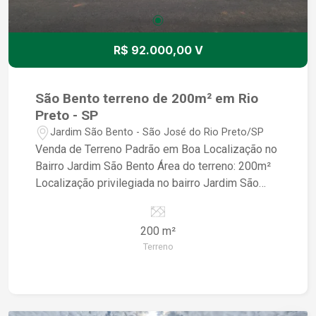
R$ 92.000,00 V
São Bento terreno de 200m² em Rio
Preto - SP
Jardim São Bento - São José do Rio Preto/SP
Venda de Terreno Padrão em Boa Localização no
Bairro Jardim São Bento Área do terreno: 200m²
Localização privilegiada no bairro Jardim São
Bento Terreno padrão, pronto para construir a
casa dos seus sonhos Ideal para quem busca
200 m²
tranquilidade e qualidade de vida O terreno está
Terreno
localizado em uma região valorizada, próxima a
escolas, supermercados, farmácias e com fácil
acesso às principais vias da cidade.