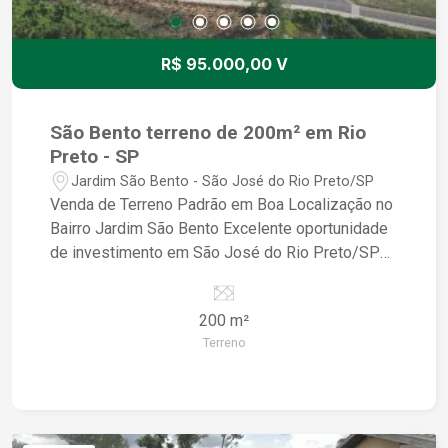
R$ 95.000,00 V
São Bento terreno de 200m² em Rio
Preto - SP
Jardim São Bento - São José do Rio Preto/SP
Venda de Terreno Padrão em Boa Localização no
Bairro Jardim São Bento Excelente oportunidade
de investimento em São José do Rio Preto/SP
Área do terreno: 200m² Localização privilegiada
no bairro Jardim São Bento Terreno padrão,
200 m²
pronto para construir a casa dos seus sonhos
Terreno
Ideal para quem busca tranquilidade e qualidade
de vida O terreno está localizado em uma região
valorizada, próxima a escolas, supermercados,
farmácias e com fácil acesso às principais vias
da cidade. Não perca essa oportunidade única de