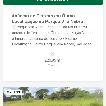
Anúncio de Terreno em Ótima
Localização no Parque Vila Nobre
Parque Vila Nobre - São José do Rio Preto/SP
Anúncio de Terreno em Ótima Localização Venda
e Empreendimento de Terreno - Padrão
Localização: Bairro Parque Vila Nobre, São José
do Rio Preto/SP Descrição do Terreno: - Terreno
em ótima localização, pronto para construir a
220.85 m²
casa dos seus sonhos - Localizado em um bairro
Terreno
tranquilo e seguro, ideal para quem busca
qualidade de vida - Próximo a escolas,
supermercados, farmácias e comércios em geral
Características do Empreendimento: - Terreno
padrão, com toda a infraestrutura necessária para
Cód.
28295
construção - Possibilidade de financiamento e
parcelamento direto com o proprietário -