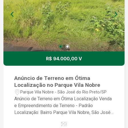
Excelente oportunidade para investimento ou
moradia #Terreno #Venda #Empreendimento
#SãoJosédoRioPreto #ParqueVilaNobre
#Imóveis #Investimento #Construção
#QualidadedeVida
R$ 94.000,00 V
Anúncio de Terreno em Ótima
Localização no Parque Vila Nobre
Parque Vila Nobre - São José do Rio Preto/SP
Anúncio de Terreno em Ótima Localização Venda
e Empreendimento de Terreno - Padrão
Localização: Bairro Parque Vila Nobre, São José
do Rio Preto/SP Descrição do Terreno: - Terreno
em ótima localização, pronto para construir a