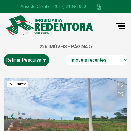
Área do Cliente
|
(017) 2139-1000
226 IMÓVEIS - PÁGINA 5
Refinar Pesquisa
Cód.
30200