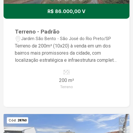
R$ 86.000,00 V
Terreno - Padrão
Jardim São Bento - São José do Rio Preto/SP
Terreno de 200m² (10x20) à venda em um dos
bairros mais promissores da cidade, com
localização estratégica e infraestrutura completa
para quem busca qualidade de vida e valorização
patrimonial. Situado no coração do novo eixo de
200 m²
desenvolvimento urbano, o loteamento oferece
Terreno
fácil acesso a avenidas principais, comércios,
escolas, serviços e áreas verdes. O projeto
urbanístico privilegia a mobilidade, segurança e
bem-estar, com ruas amplas e estrutura
preparada para receber construções residenciais
Cód.
28760
ou investimentos. Ideal para quem deseja
construir seu lar ou investir em uma região com