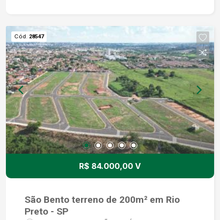
valorizada, próxima a escolas, supermercados,
farmácias e com fácil acesso às principais vias
da cidade. Não perca essa oportunidade única de
Cód.
28547
adquirir um terreno em uma das melhores
localizações de São José do Rio Preto. Entre em
contato conosco e agende uma visita para
conhecer esse incrível terreno. Estamos à
disposição para tirar todas as suas dúvidas e
auxiliar no processo de aquisição.
R$ 84.000,00 V
São Bento terreno de 200m² em Rio
Preto - SP