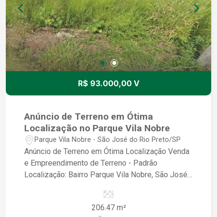
#SãoJosédoRioPreto #ParqueVilaNobre
#Imóveis #Investimento #Construção
#QualidadedeVida
R$ 93.000,00 V
Anúncio de Terreno em Ótima
Localização no Parque Vila Nobre
Parque Vila Nobre - São José do Rio Preto/SP
Anúncio de Terreno em Ótima Localização Venda
e Empreendimento de Terreno - Padrão
Localização: Bairro Parque Vila Nobre, São José
do Rio Preto/SP Descrição do Terreno: - Terreno
em ótima localização, pronto para construir a
206.47 m²
casa dos seus sonhos - Localizado em um bairro