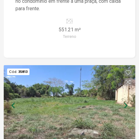
no condominio em frente á uma praça, com caída
para frente.
551.21 m²
Terreno
Cód.
35813