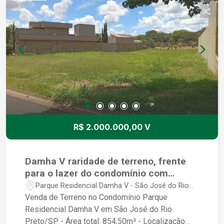
R$ 2.000.000,00 V
Damha V raridade de terreno, frente
para o lazer do condomínio com
metragem diferenciada, 854m².
Parque Residencial Damha V - São José do Rio
Preto/SP
Venda de Terreno no Condomínio Parque
Residencial Damha V em São José do Rio
Preto/SP - Área total: 854,50m² - Localização