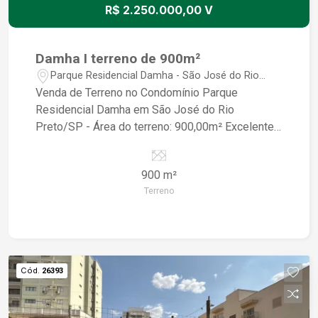
R$ 2.250.000,00 V
Damha I terreno de 900m²
Parque Residencial Damha - São José do Rio
Preto/SP
Venda de Terreno no Condomínio Parque
Residencial Damha em São José do Rio
Preto/SP - Área do terreno: 900,00m² Excelente
oportunidade de investimento em um dos
melhores condomínios da região! Terreno amplo
900 m²
e bem localizado, pronto para construir a casa
Terreno
dos seus sonhos. Não perca essa chance única,
entre em contato conosco e agende uma visita
para conhecer esse incrível terreno. Aproveite!
Cód.
26393