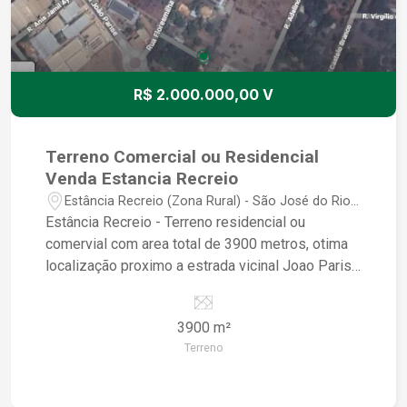
R$ 2.000.000,00 V
Terreno Comercial ou Residencial
Venda Estancia Recreio
Estância Recreio (Zona Rural) - São José do Rio
Preto/SP
Estância Recreio - Terreno residencial ou
comervial com area total de 3900 metros, otima
localização proximo a estrada vicinal Joao Parisi
e a 3 minutos da Represa Municipal. Ótima
oportunidade para quem busca um espaço amplo
3900 m²
em uma região tranquila. Ideal para construção de
Terreno
casas, chácaras ou investimento. Para mais
informações e agendamento de visitas, entre em
contato.