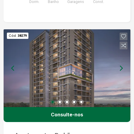
apartamento. Seu novo lar ou o seu próximo
Dorm.
Banho
Garagens
Const.
grande investimento podem estar aqui!
Cód.
38279
Consulte-nos