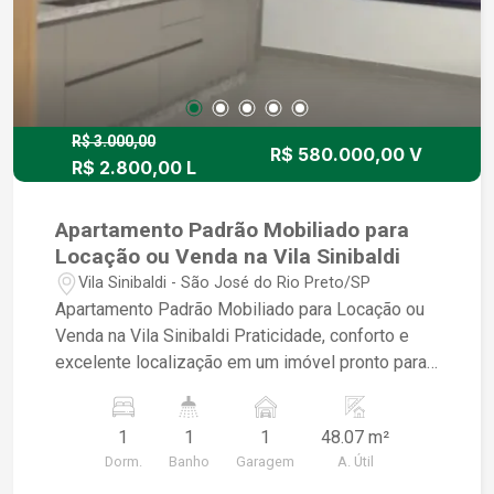
R$ 3.000,00
R$ 580.000,00 V
R$ 2.800,00 L
Apartamento Padrão Mobiliado para
Locação ou Venda na Vila Sinibaldi
Vila Sinibaldi - São José do Rio Preto/SP
Apartamento Padrão Mobiliado para Locação ou
Venda na Vila Sinibaldi Praticidade, conforto e
excelente localização em um imóvel pronto para
morar! Ideal para quem busca comodidade no dia
a dia, este apartamento mobiliado oferece
1
1
1
48.07 m²
ambientes aconchegantes e funcionais. - 01
Dorm.
Banho
Garagem
A. Útil
dormitório - Sala para 2 ambientes,