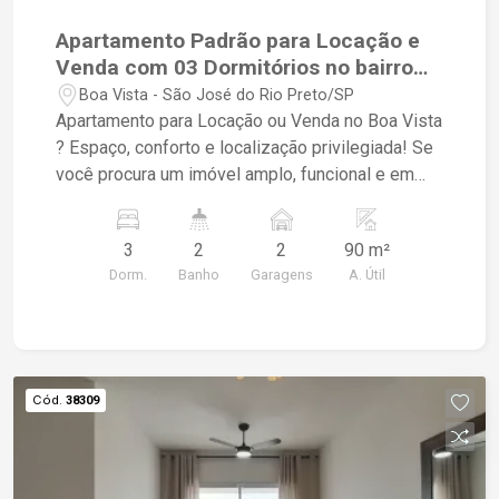
Apartamento Padrão para Locação e
Venda com 03 Dormitórios no bairro
Boa Vista
Boa Vista - São José do Rio Preto/SP
Apartamento para Locação ou Venda no Boa Vista
? Espaço, conforto e localização privilegiada! Se
você procura um imóvel amplo, funcional e em
uma das regiões mais tradicionais da cidade,
este apartamento é a escolha perfeita para morar
3
2
2
90 m²
bem ou investir com segurança. - 03 dormitórios,
Dorm.
Banho
Garagens
A. Útil
sendo 01 tipo apartamento, oferecendo mais
privacidade e conforto para toda a família - Sala
para dois ambientes, espaçosa e aconchegante,
ideal para receber amigos e criar momentos
inesquecíveis - Sacada, proporcionando mais
Cód.
38309
ventilação natural e um espaço agradável para
relaxar - Cozinha planejada, prática e funcional,
com excelente aproveitamento dos espaços - 01
banheiro social - Área de serviço - 02 vagas de