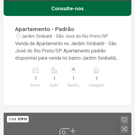
Consulte-nos
Apartamento - Padrão
Jardim Sinibaldi - São José do Rio Preto/SP
Venda de Apartamento no Jardim Sinibaldi - São
José do Rio Preto/SP Apartamento padrão
disponível para venda no bairro Jardim Sinibaldi,
com as seguintes características: - Dormitórios:
2 - Garagens: 1 - Área construída: 58,54 m² Este é
1
1
1
1
um excelente empreendimento para quem busca
Dorm.
Suite
Banho
Garagem
conforto e praticidade em uma localização
privilegiada. Para mais informações ou agendar
uma visita, entre em contato!
Cód.
37313