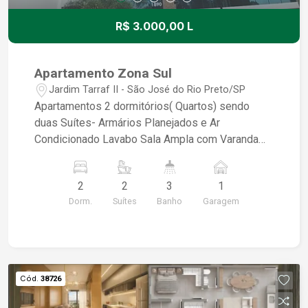
R$ 3.000,00 L
Apartamento Zona Sul
Jardim Tarraf II - São José do Rio Preto/SP
Apartamentos 2 dormitórios( Quartos) sendo
duas Suítes- Armários Planejados e Ar
Condicionado Lavabo Sala Ampla com Varanda
Gourmet Cozinha Planejada Aquecedor Área de
Serviço Acabamento em Piso Porcelanato 01
2
2
3
1
Vaga de Garagem Condomínio com Portaria 24
Dorm.
Suítes
Banho
Garagem
horas Área de Lazer Completa -Salão de Festa,
Brinquedoteca, Academia, Quadra
Cód.
38726