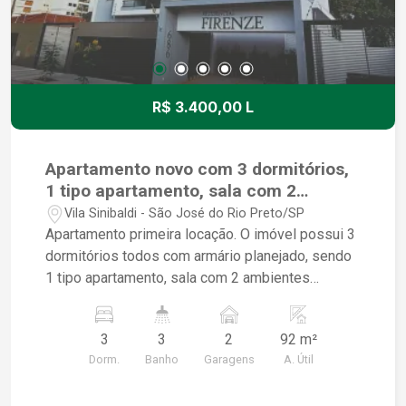
R$ 3.400,00 L
Apartamento novo com 3 dormitórios,
1 tipo apartamento, sala com 2
ambientes e 2 vagas de garagem.
Vila Sinibaldi - São José do Rio Preto/SP
Apartamento primeira locação. O imóvel possui 3
dormitórios todos com armário planejado, sendo
1 tipo apartamento, sala com 2 ambientes
sacada, lavabo, cozinha com cooktop, armário
planejado e 2 vagas de garagem. Próximo ao
3
3
2
92 m²
Plaza Shopping.`
Dorm.
Banho
Garagens
A. Útil