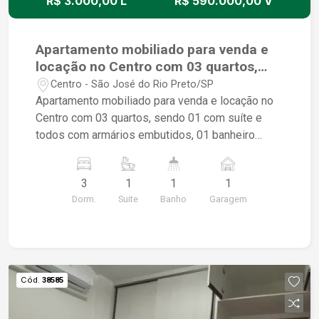
R$ 3.000,00 L
R$ 590.000,00 V
Apartamento mobiliado para venda e
locação no Centro com 03 quartos,
sendo 01 suíte, armários e 01 vaga de
Centro - São José do Rio Preto/SP
garagem.
Apartamento mobiliado para venda e locação no
Centro com 03 quartos, sendo 01 com suíte e
todos com armários embutidos, 01 banheiro
social, sala, cozinha com armários embutidos, 02
sacadas, área de serviço e 01 vaga de garagem.
3
1
1
1
Dorm.
Suite
Banho
Garagem
Cód.
38585