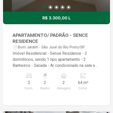
praticidade e fácil acesso aos principais pontos
da cidade. Entre em contato para mais
informações e agende sua visita
R$ 3.300,00 L
APARTAMENTO/ PADRÃO - SENCE
RESIDENCE
Bom Jardim - São José do Rio Preto/SP
Imóvel Residencial - Sense Residence - 2
dormitórios, sendo 1 tipo apartamento - 2
Banheiros - Sacada - Ar condicionado na sala e
nos quartos - Armários Planejados - Cooktop
Região do Plaza Avenida Shopping
2
2
2
64 m²
Dorm.
Banho
Garagens
Const.