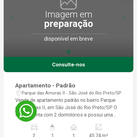
Imagem em
preparação
disponível em breve
Consulte-nos
Apartamento - Padrão
Parque das Amoras II - São José do Rio Preto/SP
Venda de apartamento padrão no bairro Parque
das Amoras II, em São José do Rio Preto/SP. O
imóvel conta com 2 dormitórios e possui uma
área construída de 45,74 m². Excelente
oportunidade para quem busca conforto e
2
1
1
45.74 m²
praticidade em um local tranquilo. Para mais