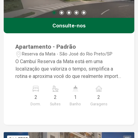
Consulte-nos
Apartamento - Padrão
Reserva da Mata - São José do Rio Preto/SP
O Cambuí Reserva da Mata está em uma
localização que valoriza o tempo, simplifica a
rotina e aproxima você do que realmente importa.
Próximo ao Parque Dr. Fred Navarro, ao Plaza
Shopping, a escolas, serviços, conveniências,
2
2
1
2
gastronomia, saúde e lazer, o empreendimento
Dorm.
Suítes
Banho
Garagens
nasce em um entorno completo, conectado e em
constante valorização. Aqui, morar bem é ter a
cidade ao redor, sem abrir mão do respiro, da
tranquilidade e da sensação de estar em um lugar
escolhido com inteligência.