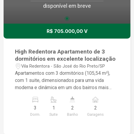
disponível em breve
R$ 705.000,00 V
High Redentora Apartamento de 3
dormitórios em excelente localização
Vila Redentora - São José do Rio Preto/SP
Apartamentos com 3 dormitórios (105,54 m²),
com 1 suite, dimensionados para uma vida
moderna e dinâmica em um dos bairros mais
tradicionais de Rio Preto, localizados próximo à
marginal da rodovia Washington Luís, ao Rio
3
1
2
2
Preto Shopping, Plaza Avenida Shopping, Super
Dorm.
Suite
Banho
Garagens
Muffato, Pão de Açúcar, Hospital de Base e
Beneficência Portuguesa. Com fácil acesso às
principais avenidas da cidade, Av. Bady Bassitt e