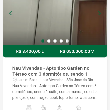
R$ 3.400,00 L
R$ 650.000,00 V
Nau Vivendas - Apto tipo Garden no
Térreo com 3 dormitórios, sendo 1
suíte, 2 vagas de garagens
Jardim Bosque das Vivendas - São José do Rio
Preto/SP
Nau Vivendas - Apto tipo Garden no Térreo com 3
dormitórios, sendo 1 suíte, com armários, cozinha
planejada, com fogão cook top e forno, wcs com
box em vidro e gabinete, bonita decoração, com
iluminação muito bonita, com ar condicionado em