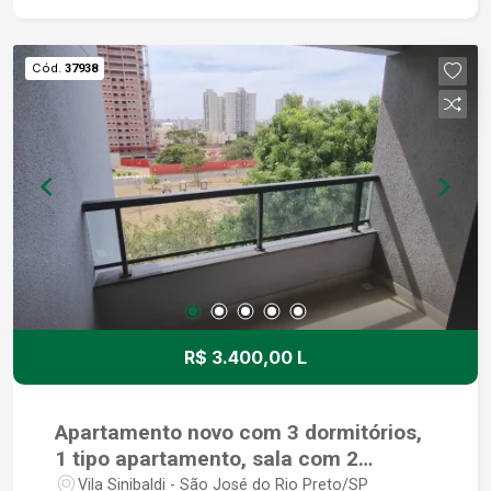
Cód.
37938
R$ 3.400,00 L
Apartamento novo com 3 dormitórios,
1 tipo apartamento, sala com 2
ambientes e 2 vagas de garagem.
Vila Sinibaldi - São José do Rio Preto/SP