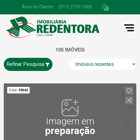
Área do Cliente
|
(017) 2139-1000
105 IMÓVEIS
Refinar Pesquisa
Cód.
39342
Imagem em
preparação