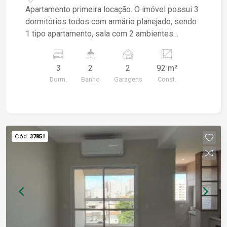
Apartamento primeira locação. O imóvel possui 3
dormitórios todos com armário planejado, sendo
1 tipo apartamento, sala com 2 ambientes
sacada, lavabo, cozinha com cooktop, armário
planejado e 2 vagas de garagem. Próximo ao
3
2
2
92 m²
Plaza Shopping.
Dorm.
Banho
Garagens
Const.
Cód.
37851