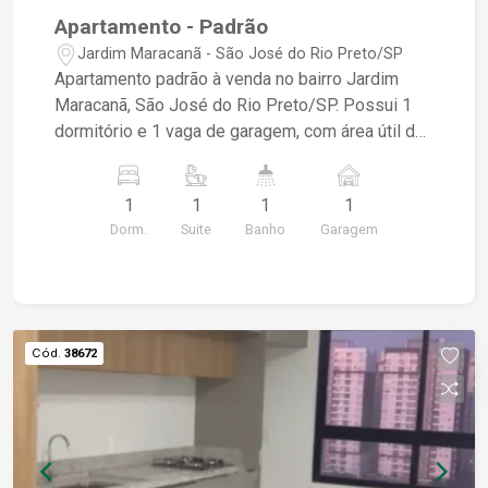
Apartamento - Padrão
Jardim Maracanã - São José do Rio Preto/SP
Apartamento padrão à venda no bairro Jardim
Maracanã, São José do Rio Preto/SP. Possui 1
dormitório e 1 vaga de garagem, com área útil de
42,74 m². Ideal para quem busca conforto e
praticidade em uma localização tranquila. Entre
1
1
1
1
em contato para mais informações ou agendar
Dorm.
Suite
Banho
Garagem
uma visita!
Cód.
38672