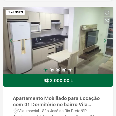
Av. Alberto Andaló. Seu estilo de vida pede
segurança, lazer e comodidade na rotina. Todos
Cód.
39174
os itens de lazer do condomínio: - Salão de
festas - Apoio ao salão de festas - Piscina
adulto - Piscina infantil - Brinquedoteca -
Churrasqueira - Coworking - Deck molhado -
Espaço mulher - Espaço fitness - Pet care -
Quadra poliesportiva - Sala de games - Salão de
festas - Solarium
R$ 3.000,00 L
Apartamento Mobiliado para Locação
com 01 Dormitório no bairro Vila
Imperial
Vila Imperial - São José do Rio Preto/SP