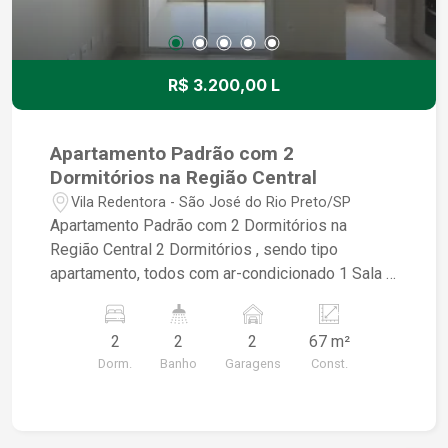
R$ 3.200,00 L
Apartamento Padrão com 2
Dormitórios na Região Central
Vila Redentora - São José do Rio Preto/SP
Apartamento Padrão com 2 Dormitórios na
Região Central 2 Dormitórios , sendo tipo
apartamento, todos com ar-condicionado 1 Sala 2
ambientes com sacada coma ar-condicionado e
sacada com gabinete 1 Banheiro social 1 Cozinha
2
2
2
67 m²
totalmente planejada com cooktop e forno 1 Área
Dorm.
Banho
Garagens
Const.
de serviço 2 vagas de garagens Àrea de lazer
composta com : Sala de Coworkibg Brinquedo
Lavanderia comum Piscina Adulto e Infantil
Academia