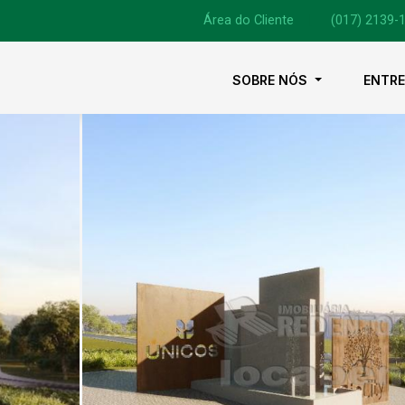
Área do Cliente
|
(017) 2139-
SOBRE NÓS
ENTR