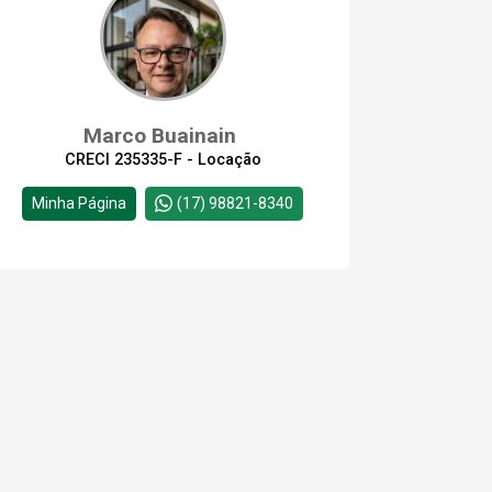
Marco Buainain
CRECI 235335-F - Locação
Minha Página
(17) 98821-8340