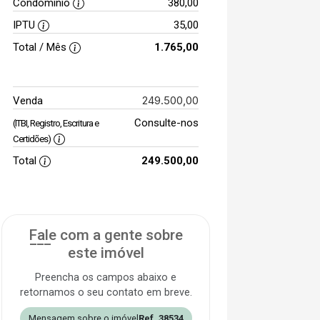
Condomínio
380,00
IPTU
35,00
Total / Mês
1.765,00
249.500,00
Venda
Consulte-nos
(ITBI, Registro, Escritura e
Certidões)
Total
249.500,00
Fale com a gente sobre
este imóvel
Preencha os campos abaixo e
retornamos o seu contato em breve.
Mensagem sobre o imóvel
Ref. 38534