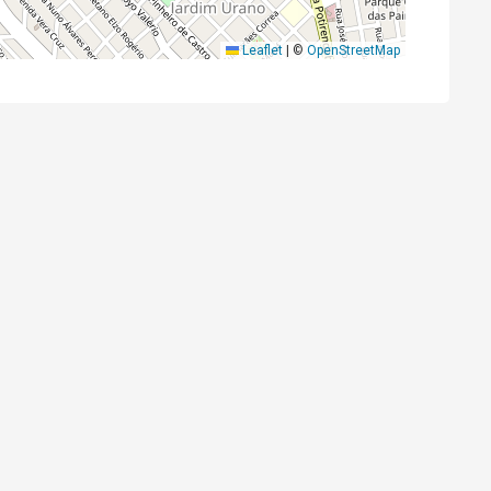
Leaflet
|
©
OpenStreetMap
Cód.
18046