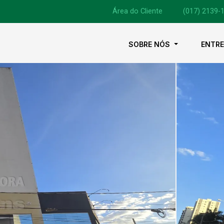
Área do Cliente
|
(017) 2139-
SOBRE NÓS
ENTR