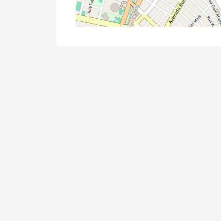
Cód.
22853