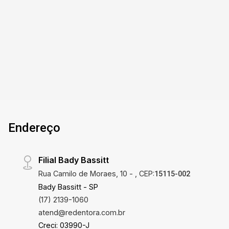
Rio Preto/SP. Casa comercial de esquina com 5
salas sendo 1 recepção, 1 apt com banheiro
4
3
126m²
92m²
privativo e 1 sala com lavabo, 2 banheiros
Dorm.
Banho
Terreno
Const.
social, cozinha, 1 grande vaga de garagem
coberta e lavanderia. Não perca essa
oportunidade única de alugar um imóvel
comercial de qualidade no bairro Boa Vista de
São José do Rio Preto/SP. Entre em contato
conosco e agende uma visita para conhecer de
perto todas as vantagens e benefícios que este
Endereço
imóvel tem a oferecer. Estamos à disposição
para atendê-lo e proporcionar a melhor
experiência na locação do seu novo espaço
Filial Bady Bassitt
comercial.
Rua Camilo de Moraes, 10 - , CEP:
15115-002
Bady Bassitt - SP
(17) 2139-1060
atend@redentora.com.br
Creci: 03990-J