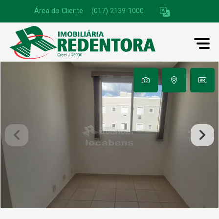
Área do Cliente
|
(017) 2139-1000