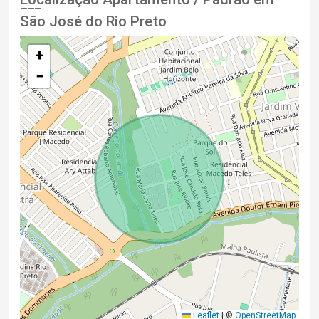
São José do Rio Preto
+
−
Leaflet
|
©
OpenStreetMap