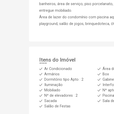
banheiros, área de serviço, piso porcelanato
entregue mobiliado.
Área de lazer do condomínio com piscina aqu
playground, salão de jogos, brinquedoteca, 
Itens do Imóvel
Ar Condicionado
Área d
Armários
Box
Dormitório tipo Apto : 2
Gabine
Iluminação
Interf
Mobiliado
Nº apt
Nº de elevadores : 2
Piscin
Sacada
Sala d
Salão de Festas