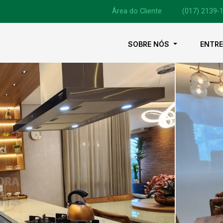
Área do Cliente
|
(017) 2139-
SOBRE NÓS
ENTR