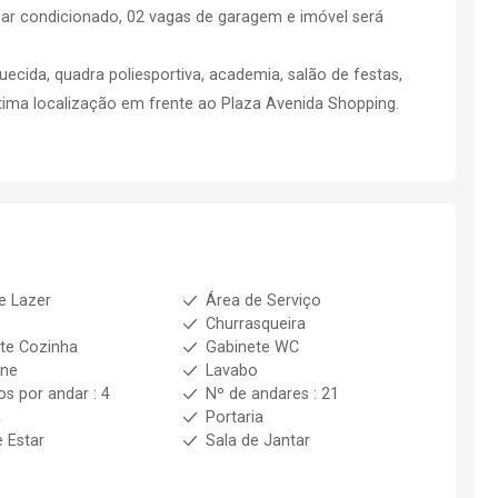
, ar condicionado, 02 vagas de garagem e imóvel será
ecida, quadra poliesportiva, academia, salão de festas,
ótima localização em frente ao Plaza Avenida Shopping.
e Lazer
Área de Serviço
Churrasqueira
te Cozinha
Gabinete WC
one
Lavabo
os por andar : 4
Nº de andares : 21
a
Portaria
e Estar
Sala de Jantar