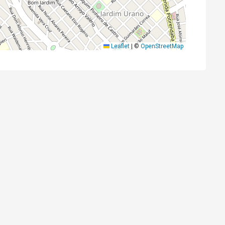
Leaflet
|
©
OpenStreetMap