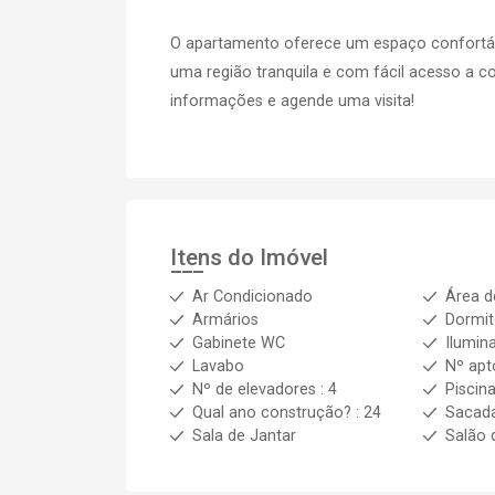
O apartamento oferece um espaço confortável
uma região tranquila e com fácil acesso a c
informações e agende uma visita!
Itens do Imóvel
Ar Condicionado
Área d
Armários
Dormit
Gabinete WC
Ilumin
Lavabo
Nº apt
Nº de elevadores : 4
Piscin
Qual ano construção? : 24
Sacad
Sala de Jantar
Salão 