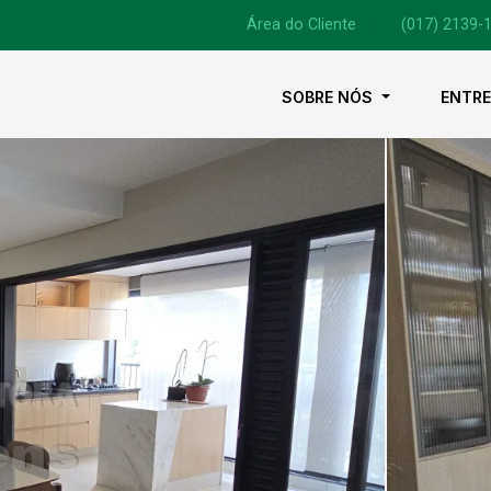
Área do Cliente
|
(017) 2139-
SOBRE NÓS
ENTR