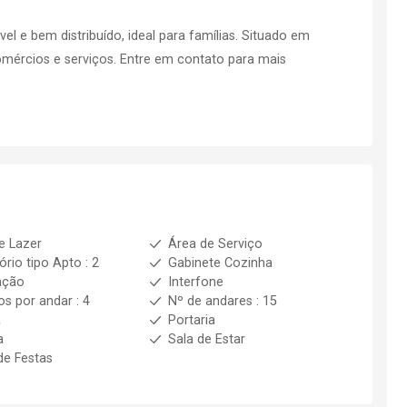
 e bem distribuído, ideal para famílias. Situado em
omércios e serviços. Entre em contato para mais
e Lazer
Área de Serviço
ório tipo Apto : 2
Gabinete Cozinha
ação
Interfone
os por andar : 4
Nº de andares : 15
a
Portaria
a
Sala de Estar
de Festas