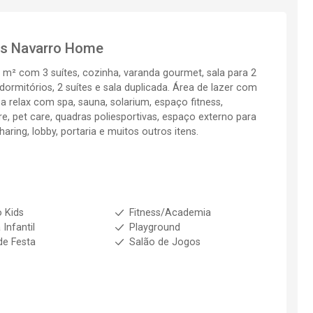
os
Navarro Home
 m² com 3 suítes, cozinha, varanda gourmet, sala para 2
ormitórios, 2 suítes e sala duplicada. Área de lazer com
ea relax com spa, sauna, solarium, espaço fitness,
ivre, pet care, quadras poliesportivas, espaço externo para
aring, lobby, portaria e muitos outros itens.
 Kids
Fitness/Academia
 Infantil
Playground
de Festa
Salão de Jogos
1