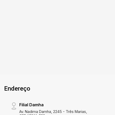
Georgina Business Park - São José do Rio
Preto/SP
Apartamento alto padrão Mobiliado: 60
metros,condominio Georgina, 01 suite e 02
banheiros, totalmente mobiliado e
decorado,cozinha planejada com ilha integrada,
sala confortável e muito bem iluminada.Espaço
1
2
1
60m²
de home office. Acabamento de alto padrão.
Dorm.
Banho
Garagem
Const.
Condominio com infraestrutura completa, padrão
hotelaria, com bares, restaurantes, e serviços no
proprio complexo.
Endereço
Filial Damha
Av. Nadima Damha, 2245 - Três Marias,