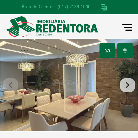
Área do Cliente
|
(017) 2139-1000