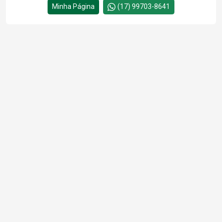
Minha Página
(17) 99703-8641
Cód.
11716