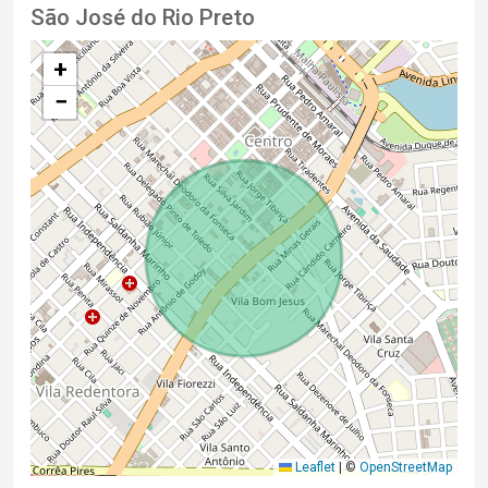
São José do Rio Preto
+
−
Leaflet
|
©
OpenStreetMap