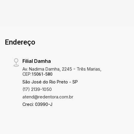
mercado 24h - Quiosque com churrasqueira -
Academia - Playground
Endereço
Filial Damha
Av. Nadima Damha, 2245 - Três Marias,
CEP:
15061-580
São José do Rio Preto - SP
(17) 2139-1050
atend@redentora.com.br
Creci: 03990-J