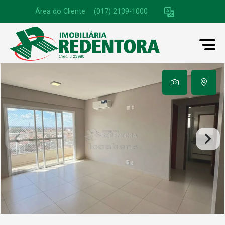
Área do Cliente
|
(017) 2139-1000