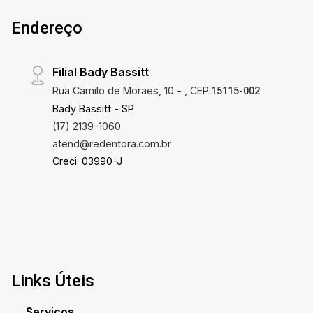
Condomínio completo. Localização estratégica,
Endereço
ao lado da Havan, a poucos minutos do
Shopping Plaza Avenida, próximo aos principais
centros comerciais da cidade. Fácil acesso às
Filial Bady Bassitt
principais rodovias e avenidas de Rio Preto.
Rua Camilo de Moraes, 10 - , CEP:
15115-002
Bady Bassitt - SP
(17) 2139-1060
atend@redentora.com.br
Creci: 03990-J
Links Úteis
Serviços