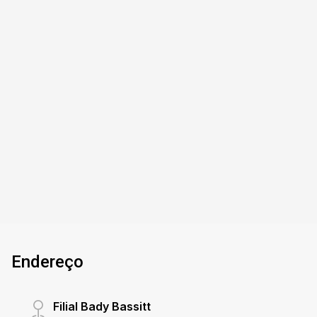
Casa - Condomínio
Village Damha Mirassol IV - Mirassol/SP
Village Damha 4 Mirassol - Casa com 3
dormitórios, sendo 1 suíte e 2 tipo apartamento,
4 wcs, sala de estar com 2 ambientes, cozinha
planejada, área de serviço, área gourmet com
churrasqueira, deck com piscina e garagem com
3
4
4
286m²
4 vagas.
Dorm.
Banho
Garagens
Terreno
Endereço
Filial Bady Bassitt