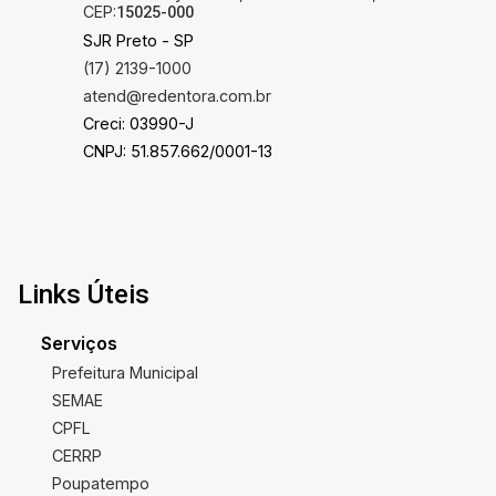
CEP:
15025-000
SJR Preto - SP
(17) 2139-1000
atend@redentora.com.br
Creci: 03990-J
CNPJ: 51.857.662/0001-13
Links Úteis
Serviços
Prefeitura Municipal
SEMAE
CPFL
CERRP
Poupatempo