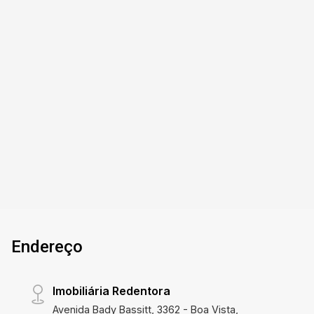
Boa Vista - São José do Rio Preto/SP
BOA VISTA - Sala comercial com
aproximadamente 80 m², escritório, cozinha e
banheiro social, piso frio. Ótima localização,
entre as Ruas Pedro Amaral e Prudente de
Moraes.
1
70m²
Banho
Const.
Endereço
Imobiliária Redentora
Avenida Bady Bassitt, 3362 - Boa Vista,