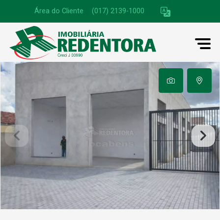
Área do Cliente
|
(017) 2139-1000