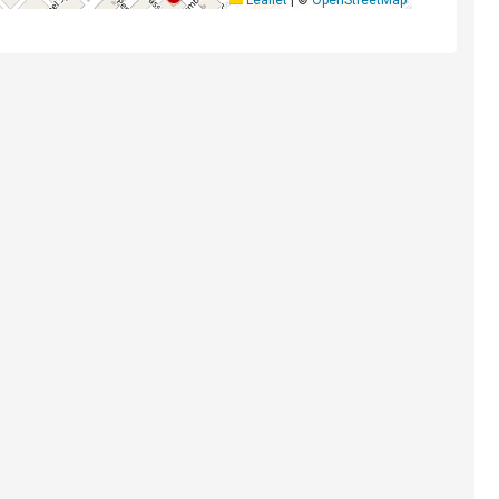
Leaflet
|
©
OpenStreetMap