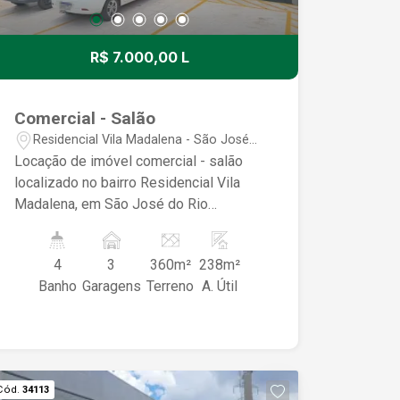
R$ 7.000,00 L
Comercial - Salão
Residencial Vila Madalena - São José
do Rio Preto/SP
Locação de imóvel comercial - salão
localizado no bairro Residencial Vila
Madalena, em São José do Rio
Preto/SP. O imóvel possui 3 garagens
e uma área de terreno de 360,00 m². Se
4
3
360m²
238m²
precisar de mais informações ou
Banho
Garagens
Terreno
A. Útil
detalhes, fique à vontade para
perguntar!
Cód.
34113