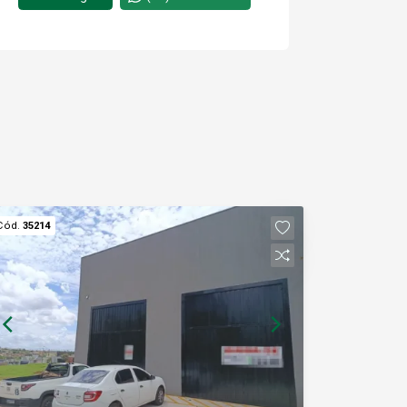
Cód.
35214