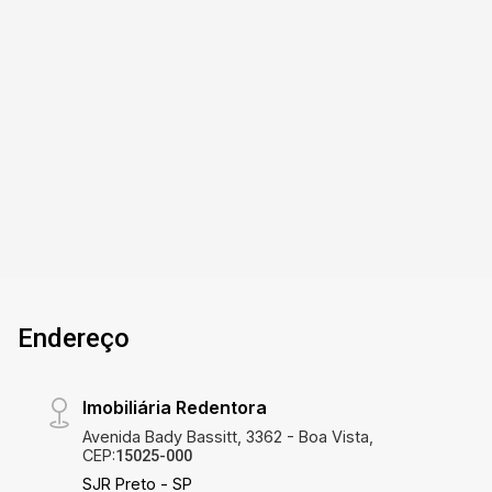
construída em terreno de 452,40 m², localizado
em ponto estratégico da Rua Imperial. 18 salas
de diversos tamanhos, possibilitando
diferentes diferentes finalidades Banheiros e
3
2
452m²
503m²
lavabos distribuídos nos dois pavimentos
Banho
Garagens
Terreno
Const.
Corredores de fácil circulação e áreas de apoio,
como depósito e área de serviço 2 vagas de
garagem descobertas Acesso com rampa e
portão de correr Ideal para clínicas, escritórios,
consultórios e empresas que buscam espaço,
versatilidade e localização privilegiada para o
seu negócio.
Endereço
Imobiliária Redentora
Avenida Bady Bassitt, 3362 - Boa Vista,
CEP:
15025-000
SJR Preto - SP