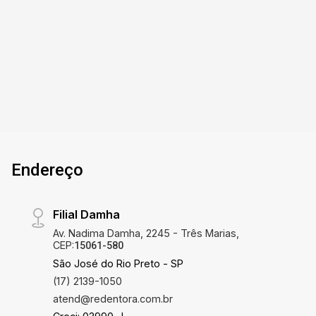
área privativa 3 quartos Sala ampla para 2
ambientes Cozinha e copa Banheiro social Área
3
3
185m²
185m²
de serviço independente Quarto de despejo
Dorm.
Banho
Const.
A. Útil
Ambientes amplos, arejados e com ótima
iluminação natural Localização privilegiada,
próximo a comércios e serviços Sem vaga de
garagem Disponível para venda e locação
Endereço
Filial Damha
Av. Nadima Damha, 2245 - Três Marias,
CEP:
15061-580
São José do Rio Preto - SP
(17) 2139-1050
atend@redentora.com.br