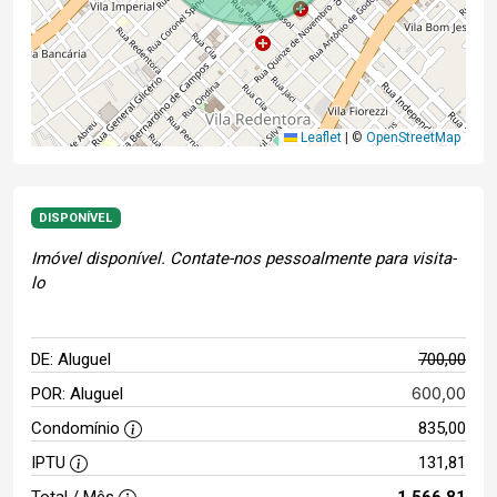
Leaflet
|
©
OpenStreetMap
DISPONÍVEL
Imóvel disponível. Contate-nos pessoalmente para visita-
lo
DE: Aluguel
700,00
600,00
POR: Aluguel
Condomínio
835,00
IPTU
131,81
Total / Mês
1.566,81